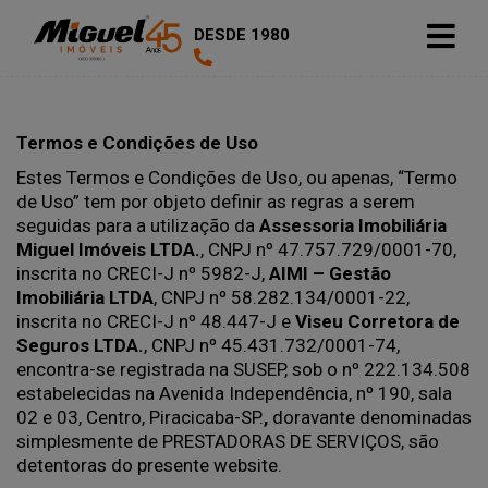
DESDE 1980
Termos e Condições de Uso
Estes Termos e Condições de Uso, ou apenas, “Termo
de Uso” tem por objeto definir as regras a serem
seguidas para a utilização da
Assessoria Imobiliária
Miguel Imóveis LTDA.
, CNPJ nº 47.757.729/0001-70,
inscrita no CRECI-J nº 5982-J,
AIMI – Gestão
Imobiliária LTDA
, CNPJ nº 58.282.134/0001-22,
inscrita no CRECI-J nº 48.447-J e
Viseu Corretora de
Seguros LTDA.
, CNPJ nº 45.431.732/0001-74,
encontra-se registrada na SUSEP, sob o nº 222.134.508
estabelecidas na Avenida Independência, nº 190, sala
02 e 03, Centro, Piracicaba-SP.
,
doravante denominadas
simplesmente de PRESTADORAS DE SERVIÇOS, são
detentoras do presente website.