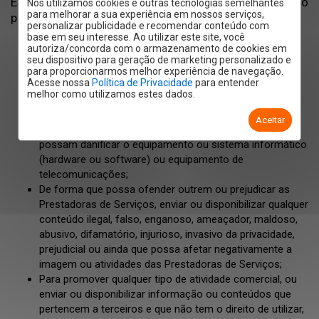
Este Website, ou qualquer um dos nossos serviços, não
Nós utilizamos cookies e outras tecnologias semelhantes
para melhorar a sua experiência em nossos serviços,
poderá ser utilizado para:
personalizar publicidade e recomendar conteúdo com
base em seu interesse. Ao utilizar este site, você
Por qualquer razão ou finalidade que seja ilegal,
autoriza/concorda com o armazenamento de cookies em
difamatória, ofensiva, prejudicial, abusiva, invasiva da
seu dispositivo para geração de marketing personalizado e
privacidade de outrem ou censurável;
para proporcionarmos melhor experiência de navegação.
Acesse nossa
Política de Privacidade
para entender
De forma que possa prejudicar ou interromper este
melhor como utilizamos estes dados.
Website ou qualquer um dos nossos serviços, ou a
utilização pacífica por parte de outros utilizadores;
Aceitar
Para transmitir vírus ou outra codificação maliciosa que
possam danificar o equipamento ou sistema informático
(hardware ou software) ou equipamento de
telecomunicações;
De forma que possa ofender outrem ou prejudicar as
Prestadoras de Serviços, enviar ou disponibilizar qualquer
conteúdo ilegal, falso, enganoso, ameaçador, maldoso,
abusivo, difamatório, injurioso, invasivo da privacidade,
prejudicial ou ainda que possa afetar negativamente a
imagem ou atividades das Prestadoras de Serviços;
Para promover qualquer tipo de atividade comercial, ou
enviar ou disponibilizar informação ou conteúdos que
pertencem a terceiros e que não tem o direito de utilizar,