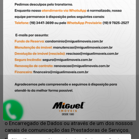
mediante telefones que serão fornecidos, autorizando
sua utilização especificamente para tratar de assuntos
relacionados à intenção, acessando e preenchendo
formulário, disponível no site, contendo nome,
destinado à identificação pessoal, telefone celular, a
para aquisição, venda, locação de imóveis, ou
contratação de seguros.
Clientes cadastrados, autorizam o envio de
atualizações e informações sobre os serviços e
imóveis disponíveis nas Prestadoras de Serviços, para
o direcionamento escolhido, no caso de terem
previamente aceite no respetivo registo ou formulário
submetido, comunicação para esse efeito. Exceto aos
clientes com contratos vigentes, cuja finalidade
imponha a necessidade de preservação, é facultado ao
visitante do
site
, a qualquer momento solicitar baixa
em seu cadastro, bastando que entre em contato com
o Encarregado de Dados ou através de um dos nossos
canais de comunicação das Prestadoras de Serviços.