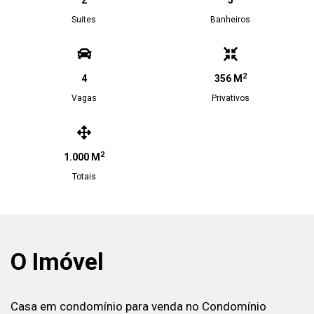
2
5
Suites
Banheiros
2
4
356 M
Vagas
Privativos
2
1.000 M
Totais
O Imóvel
Casa em condomínio para venda no Condomínio