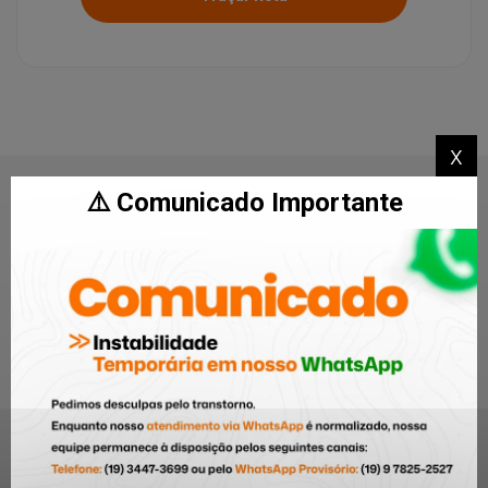
x
⚠️ Comunicado Importante
Ajudar as pessoas é o
nosso principal objetivo!
Nós da Miguel Imóveis temos o intuito de estar
sempre próximos de nossos clientes. Para isso,
disponibilizamos vários canais de comunicação,
sempre procurando o máximo de agilidade nos
atendimentos.
Você pode nos solicitar uma consultoria, enviar