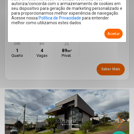
EDÍCULA 1 QUARTO SANTA TEREZINHA 89M²
autoriza/concorda com o armazenamento de cookies em
SANTA TEREZINHA - PIRACICABA
/SP
seu dispositivo para geração de marketing personalizado e
para proporcionarmos melhor experiência de navegação.
Cód.:
41235
Acesse nossa
Política de Privacidade
para entender
melhor como utilizamos estes dados.
Aluguel
R$ 2.500,00
IPTU R$ 82,08
Aceitar
1
4
89
m²
Quarto
Vagas
Privat.
Saber Mais