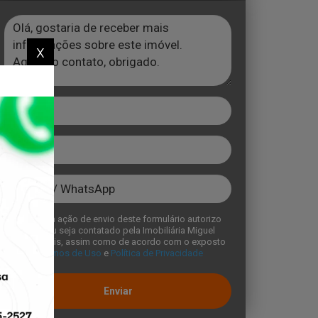
x
Com a ação de envio deste formulário autorizo
que eu seja contatado pela Imobiliária Miguel
Imóveis, assim como de acordo com o exposto
no
Temos de Uso
e
Política de Privacidade
Enviar