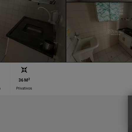
2
36 M
a
Privativos