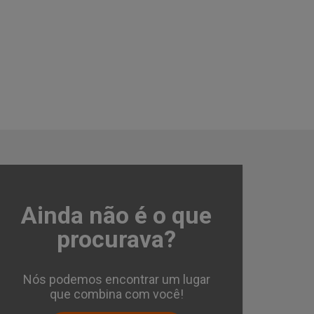
Ainda não é o que
Kitnet/Conjugado 1
Independência 30
procurava?
Vila Independência - Pir
Cód.:
40814
Nós podemos encontrar um lugar
que combina com você!