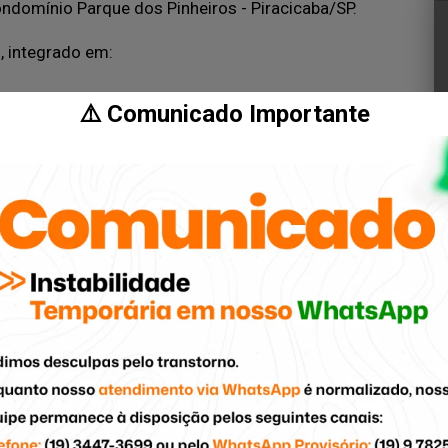
Condomínio Parque dos Pinheiros - Piracicaba/SP.
, integrado em:
⚠️ Comunicado Importante
nete;
oportunidade!
ando pessoas aos imóveis certos.
cicaba/SP