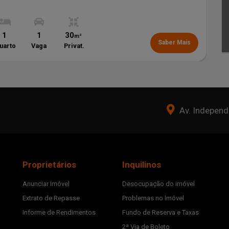
1
1
30
m²
Saber Mais
uarto
Vaga
Privat.
Av. Independê
Proprietários
Inquilinos
Anunciar Imóvel
Desocupação do imóvel
Extrato de Repasse
Problemas no Imóvel
Informe de Rendimentos
Fundo de Reserva e Taxas
2ª Via de Boleto