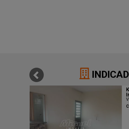
INDICAD
K
I
V
C