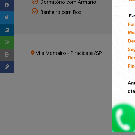
Dormitório com Armário
Banheiro com Box
Vila Monteiro - Piracicaba
/SP