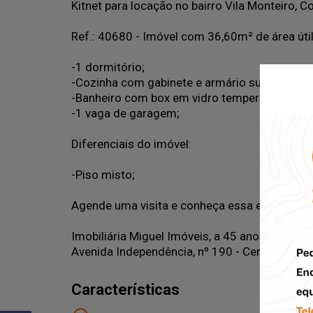
Kitnet para locação no bairro Vila Monteiro, 
Ref.: 40680 - Imóvel com 36,60m² de área útil
-1 dormitório;
-Cozinha com gabinete e armário suspenso;
-Banheiro com box em vidro temperado e gabi
-1 vaga de garagem;
Diferenciais do imóvel:
-Piso misto;
Agende uma visita e conheça essa excelente 
Imobiliária Miguel Imóveis, a 45 anos conect
Avenida Independência, nº 190 - Centro - Pira
Características