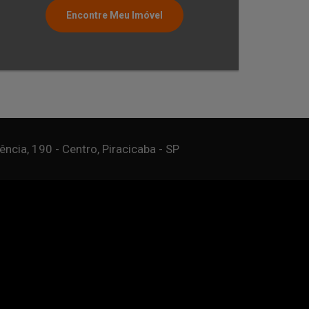
Encontre Meu Imóvel
1
1
30
Quarto
Vaga
Pri
ncia, 190 - Centro, Piracicaba - SP
Miguel Imóveis