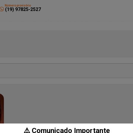
Número provisório
(19) 97825-2527
⚠️ Comunicado Importante