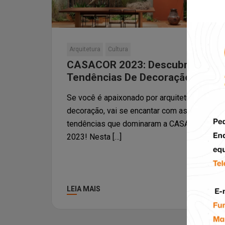
Arquitetura
Cultura
CASACOR 2023: Descubra As
Tendências De Decoração
Se você é apaixonado por arquitetura e
decoração, vai se encantar com as
tendências que dominaram a CASACOR
2023! Nesta […]
LEIA MAIS