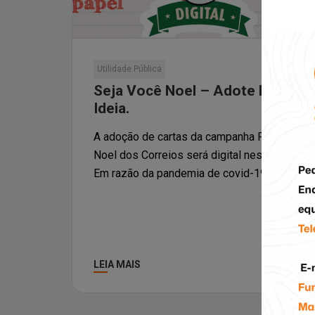
Utilidade Pública
Seja Você Noel – Adote Essa
Ideia.
A adoção de cartas da campanha Papai
Noel dos Correios será digital neste ano.
Em razão da pandemia de covid-19, […]
LEIA MAIS