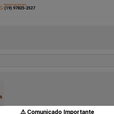
Número provisório
(19) 97825-2527
⚠️ Comunicado Importante