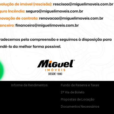
Av. Independê
Proprietários
Inquilinos
Anunciar Imóvel
Desocupação do imóvel
Extrato de Repasse
Problemas no Imóvel
Informe de Rendimentos
Fundo de Reserva e Taxas
2ª Via de Boleto
Propostas de Locação
Documentos Necessários