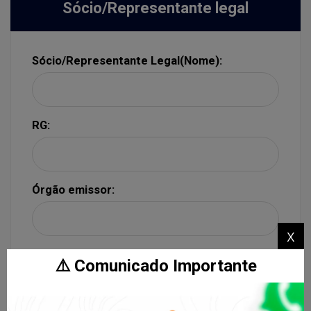
Sócio/Representante legal
Sócio/Representante Legal(Nome):
RG:
Órgão emissor:
x
Data de expedição:
⚠️ Comunicado Importante