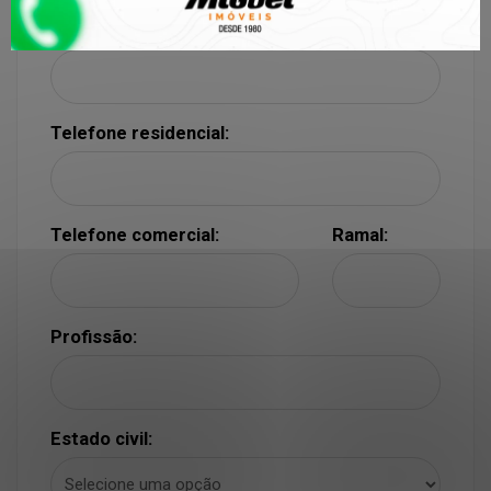
Telefone celular:
Telefone residencial:
Telefone comercial:
Ramal:
Profissão:
Estado civil: