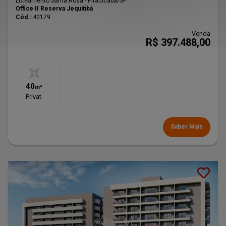
Loteamento Santa Rosa - Piracicaba
/SP
Office II Reserva Jequitibá
Cód.:
40179
Venda
R$ 397.488,00
40
m²
Privat.
Saber Mais
Lançamento