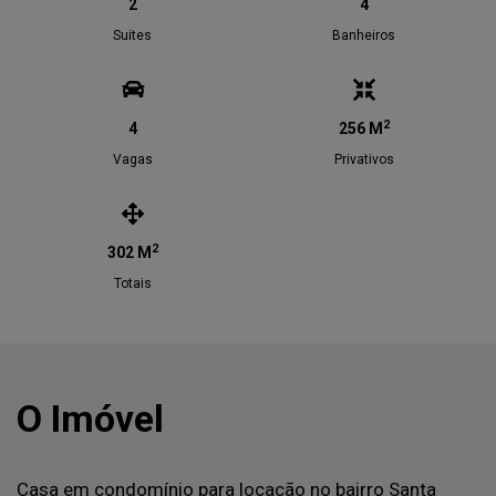
2
4
Suites
Banheiros
2
4
256 M
Vagas
Privativos
2
302 M
Totais
O Imóvel
Casa em condomínio para locação no bairro Santa