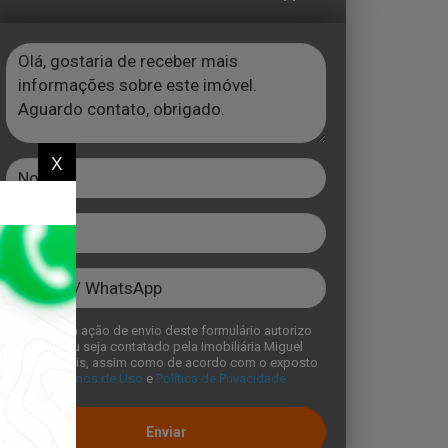
x
Com a ação de envio deste formulário autorizo
que eu seja contatado pela Imobiliária Miguel
Imóveis, assim como de acordo com o exposto
no
Temos de Uso
e
Política de Privacidade
Enviar