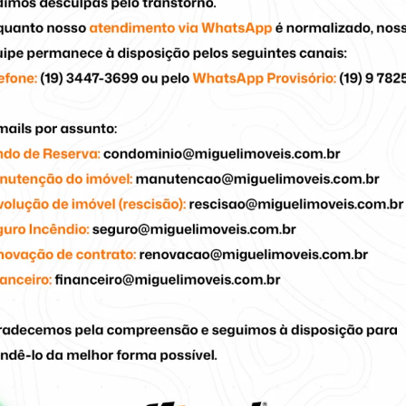
oportunidade!
ando pessoas aos imóveis certos
cicaba/SP
Dormitório com Armário
Banheiro com Armário
Varanda
Varanda Gourmet