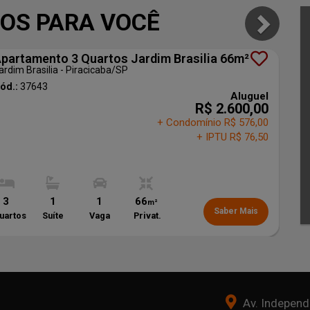
OS PARA VOCÊ
partamento 3 Quartos Jardim Brasilia 66m²
ardim Brasilia - Piracicaba
/SP
ód.:
37643
Aluguel
R$ 2.600,00
+ Condomínio R$ 576,00
+ IPTU R$ 76,50
3
1
1
66
m²
Saber Mais
uartos
Suíte
Vaga
Privat.
Av. Independê