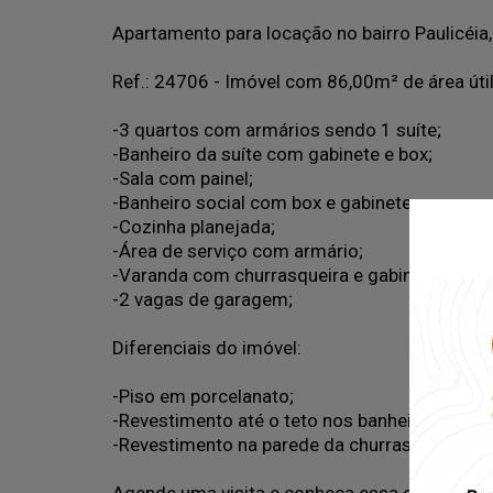
Apartamento para locação no bairro Paulicéia, 
Ref.: 24706 - Imóvel com 86,00m² de área útil
-3 quartos com armários sendo 1 suíte;
-Banheiro da suíte com gabinete e box;
-Sala com painel;
-Banheiro social com box e gabinete;
-Cozinha planejada;
-Área de serviço com armário;
-Varanda com churrasqueira e gabinete;
-2 vagas de garagem;
Diferenciais do imóvel:
-Piso em porcelanato;
-Revestimento até o teto nos banheiros;
-Revestimento na parede da churrasqueira;