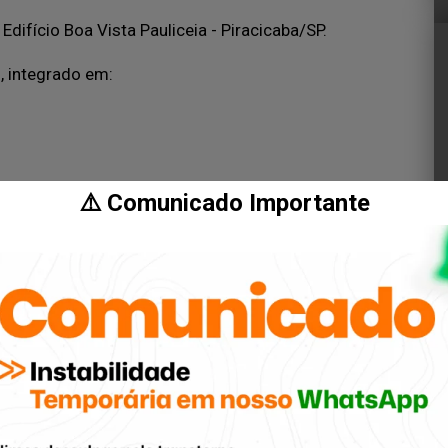
Edifício Boa Vista Pauliceia - Piracicaba/SP.
, integrado em:
⚠️ Comunicado Importante