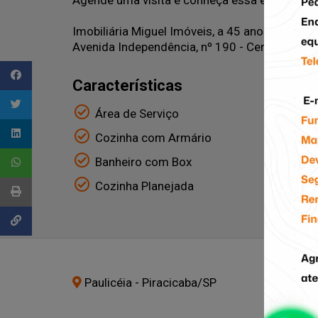
Agende uma visita e conheça essa excelente 
Imobiliária Miguel Imóveis, a 45 anos conect
Avenida Independência, nº 190 - Centro - Pira
Características
Área de Serviço
Cozinha com Armário
Banheiro com Box
Cozinha Planejada
Paulicéia - Piracicaba
/SP