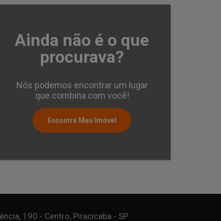
Ainda não é o que
Apartamento 3 Qua
Santa Cecilia - Piracicab
procurava?
Cód.:
37649
Nós podemos encontrar um lugar
que combina com você!
Encontre Meu Imóvel
3
1
Quartos
Suíte
Va
ncia, 190 - Centro, Piracicaba - SP