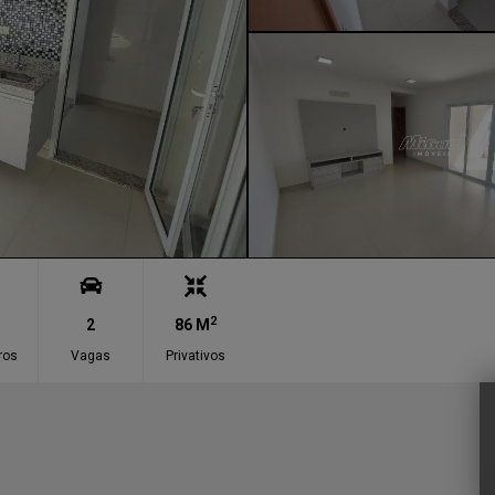
2
2
86 M
ros
Vagas
Privativos