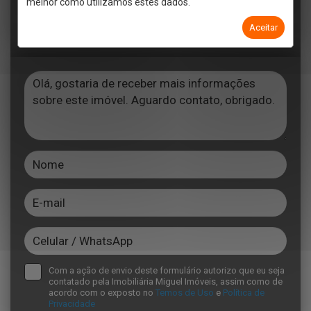
melhor como utilizamos estes dados.
Aceitar
Telefone
Email
WhatsApp
Com a ação de envio deste formulário autorizo que eu seja
contatado pela Imobiliária Miguel Imóveis, assim como de
acordo com o exposto no
Temos de Uso
e
Política de
Privacidade