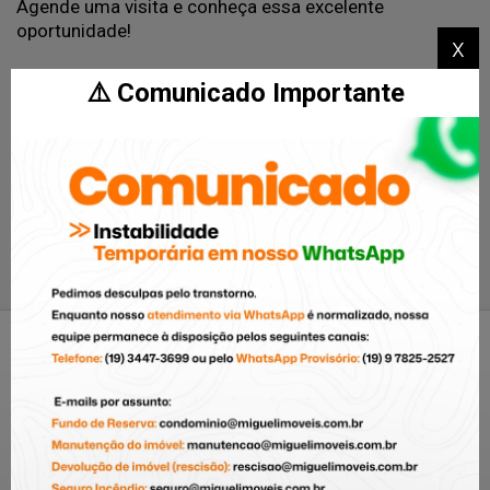
Agende uma visita e conheça essa excelente
oportunidade!
x
Imobiliária Miguel Imóveis, a 45 anos conectando
⚠️ Comunicado Importante
pessoas aos imóveis certos
Avenida Independência, nº 190 - Centro - Piracicaba/SP
Características
Varanda
Terras De Piracicaba - Piracicaba
/SP