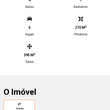
4
7
Suites
Banheiros
2
6
270 M
Vagas
Privativos
2
395 M
Totais
O Imóvel
Estuda