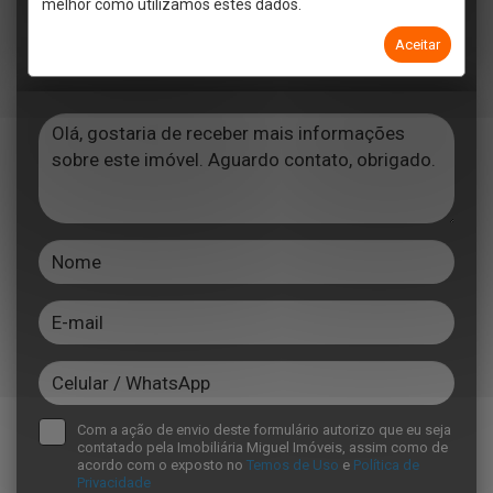
melhor como utilizamos estes dados.
Aceitar
Telefone
Email
WhatsApp
Com a ação de envio deste formulário autorizo que eu seja
contatado pela Imobiliária Miguel Imóveis, assim como de
acordo com o exposto no
Temos de Uso
e
Política de
Privacidade