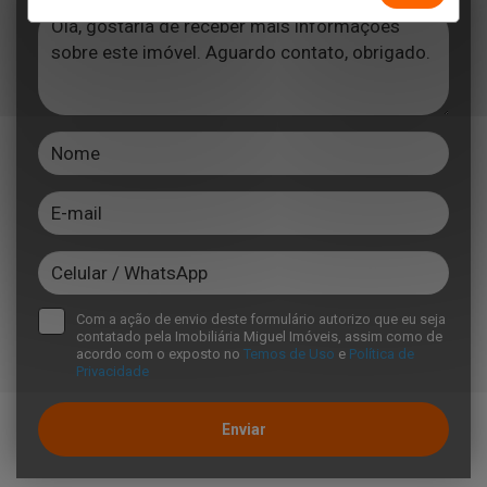
Com a ação de envio deste formulário autorizo que eu seja
contatado pela Imobiliária Miguel Imóveis, assim como de
acordo com o exposto no
Temos de Uso
e
Política de
Privacidade
Enviar