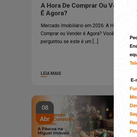
A Hora De Comprar Ou Vender
É Agora?
Mercado Imobiliário em 2026: A Hora de
Comprar ou Vender é Agora? Você já se
perguntou se este é um […]
LEIA MAIS
08
Abr