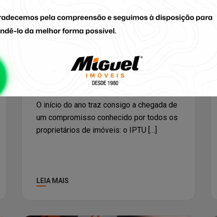
Dicas
Documentações
IPTU 2026 Chegou: Suas
Principais Dúvidas
Respondidas Aqui.
O início do ano traz consigo a chegada de
um compromisso conhecido por todos os
proprietários de imóveis: o IPTU […]
LEIA MAIS