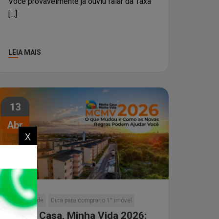
Você provavelmente já ouviu falar da Taxa
[…]
LEIA MAIS
13
Abr
x
Curiosidade
Dica para comprar o 1° imóvel
Minha Casa, Minha Vida 2026: