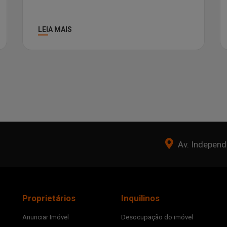
LEIA MAIS
Av. Independê
Proprietários
Inquilinos
Anunciar Imóvel
Desocupação do imóvel