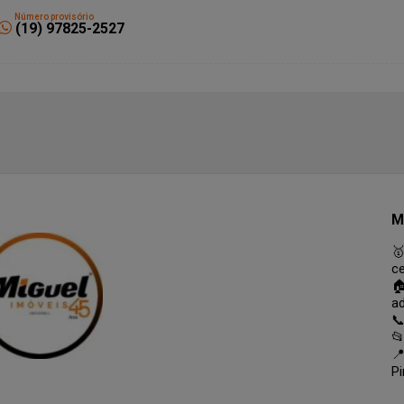
Número provisório
(19) 97825-2527
M

c

a
📞

📍
Pi