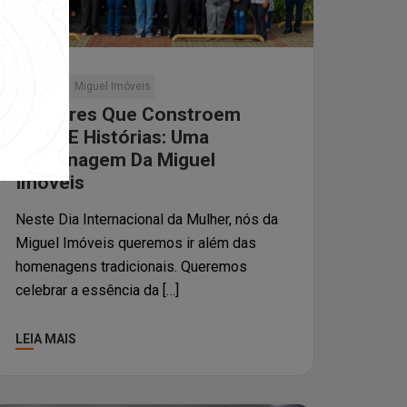
eventos
Miguel Imóveis
Mulheres Que Constroem
Lares E Histórias: Uma
Homenagem Da Miguel
Imóveis
Neste Dia Internacional da Mulher, nós da
Miguel Imóveis queremos ir além das
homenagens tradicionais. Queremos
celebrar a essência da […]
LEIA MAIS