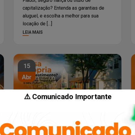
Fiador, seguro fiança ou título de
capitalização? Entenda as garantias de
aluguel, e escolha a melhor para sua
locação de […]
LEIA MAIS
15
Abr
⚠️ Comunicado Importante
Curiosidade
Dicas
Casa Própria Ou Investimento?