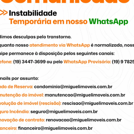
Por Que O Imóvel É A Base
Mais Segura Para O Seu
Futuro.
Casa Própria ou Investimento? Por que o
Imóvel é a Base Mais Segura para o seu
Futuro. Quando pensamos em […]
LEIA MAIS
07
Abr