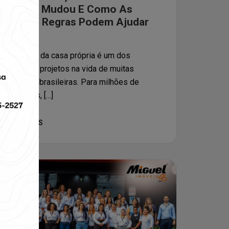
O Que Mudou E Como As
Novas Regras Podem Ajudar
Você
O sonho da casa própria é um dos
maiores projetos na vida de muitas
famílias brasileiras. Para milhões de
pessoas, […]
LEIA MAIS
06
Mar