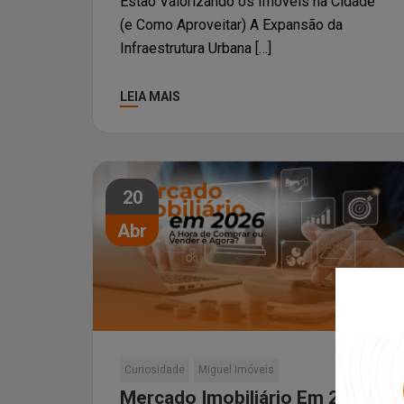
Estão Valorizando os Imóveis na Cidade
(e Como Aproveitar) A Expansão da
Infraestrutura Urbana […]
LEIA MAIS
20
Abr
Curiosidade
Miguel Imóveis
Mercado Imobiliário Em 2026: