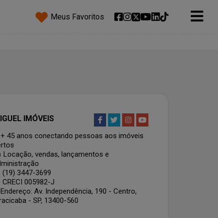
Meus Favoritos
IGUEL IMÓVEIS
Facebook
Facebook
Facebook
Facebook
+ 45 anos conectando pessoas aos imóveis
ertos
 Locação, vendas, lançamentos e
dministração
 (19) 3447-3699
 CRECI 005982-J
Endereço: Av. Independência, 190 - Centro,
racicaba - SP, 13400-560