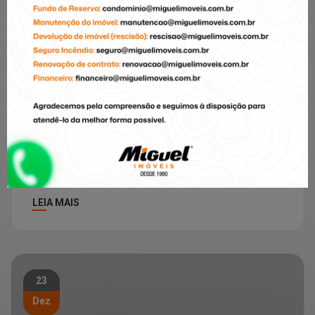
eventos
Miguel Imóveis
Miguel Imóveis Inicia 2025 Com
Grandes Novidades E Celebra 45
Anos De História!
O ano de 2025 começa repleto de novidades e
motivos para comemorar na Miguel Imóveis! Na
primeira segunda-feira do ano, […]
LEIA MAIS
23
Dez