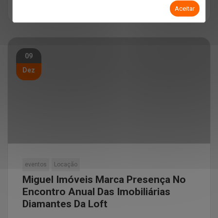
LEIA MAIS
Aceitar
09
Dez
eventos
Locação
Miguel Imóveis Marca Presença No
Encontro Anual Das Imobiliárias
Diamantes Da Loft