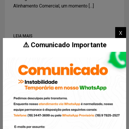
Alinhamento Comercial, um momento […]
x
LEIA MAIS
⚠️ Comunicado Importante
03
Jan