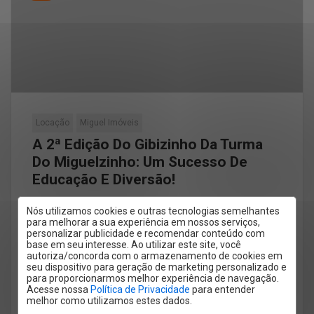
Locação
Miguel Imóveis
A 2ª Edição Do Gibizinho Da Turma
Do Miguelzinho: Um Sucesso De
Educação E Diversão!
Estamos radiantes em anunciar o sucesso da 2ª
Nós utilizamos cookies e outras tecnologias semelhantes
para melhorar a sua experiência em nossos serviços,
edição do Gibizinho da Turma do Miguelzinho!
personalizar publicidade e recomendar conteúdo com
Pensado para educar e entreter, […]
base em seu interesse. Ao utilizar este site, você
autoriza/concorda com o armazenamento de cookies em
seu dispositivo para geração de marketing personalizado e
para proporcionarmos melhor experiência de navegação.
Acesse nossa
Política de Privacidade
para entender
melhor como utilizamos estes dados.