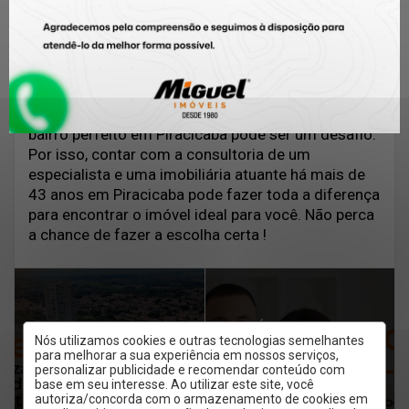
tudo que a cidade tem de melhor.
Autoridade no assunto: Administramos Seu Novo
Lar para o Melhor Negócio
Com tantas opções maravilhosas, escolher o
bairro perfeito em Piracicaba pode ser um desafio.
Por isso, contar com a consultoria de um
especialista e uma imobiliária atuante há mais de
43 anos em Piracicaba pode fazer toda a diferença
para encontrar o imóvel ideal para você. Não perca
a chance de fazer a escolha certa !
PRÓXIMO ARTIGO
ARTIGO ANTERIOR
Nós utilizamos cookies e outras tecnologias semelhantes
Fiador, seguro fiança
para melhorar a sua experiência em nossos serviços,
Piracicaba em
personalizar publicidade e recomendar conteúdo com
ou título de
base em seu interesse. Ao utilizar este site, você
Crescimento: 5
autoriza/concorda com o armazenamento de cookies em
capitalização?