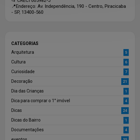
📂 CRECI 005982-J
📍Endereço: Av. Independência, 190 - Centro, Piracicaba
- SP, 13400-560
CATEGORIAS
Arquitetura
5
Cultura
6
Curiosidade
7
Decoração
21
Dia das Crianças
1
Dica para comprar o 1° imóvel
4
Dicas
24
Dicas do Bairro
1
Documentações
4
eventos
35