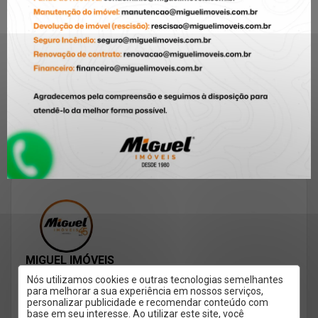
ou título de
Crescimento: 5
capitalização?
Fatores que Estão
Entenda as garantias
Valorizando os
de alugue, e escolha
Imóveis na Cidade (e
a melhor para sua
Como Aproveitar)
locação de imóvel.
MIGUEL IMÓVEIS
Nós utilizamos cookies e outras tecnologias semelhantes
para melhorar a sua experiência em nossos serviços,
personalizar publicidade e recomendar conteúdo com
🥇+ 45 anos conectando pessoas aos imóveis certos
base em seu interesse. Ao utilizar este site, você