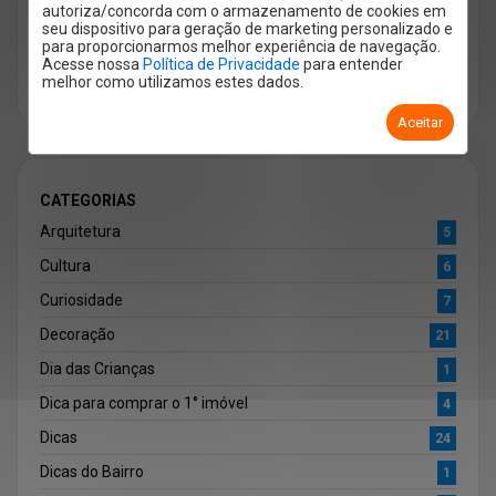
🏠 Locação, vendas, lançamentos e administração
autoriza/concorda com o armazenamento de cookies em
📞 (19) 3447-3699
seu dispositivo para geração de marketing personalizado e
para proporcionarmos melhor experiência de navegação.
📂 CRECI 005982-J
Acesse nossa
Política de Privacidade
para entender
📍Endereço: Av. Independência, 190 - Centro, Piracicaba
melhor como utilizamos estes dados.
- SP, 13400-560
Aceitar
CATEGORIAS
Arquitetura
5
Cultura
6
Curiosidade
7
Decoração
21
Dia das Crianças
1
Dica para comprar o 1° imóvel
4
Dicas
24
Dicas do Bairro
1