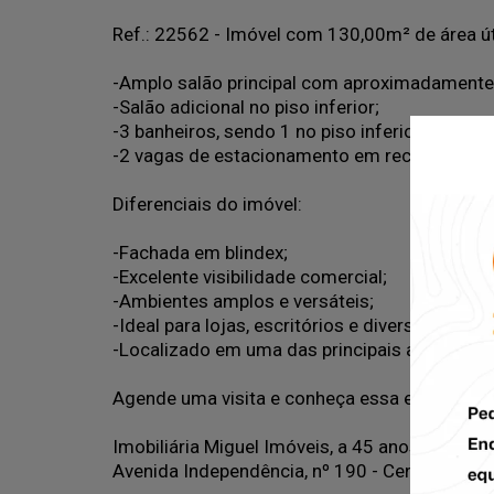
Ref.: 22562 - Imóvel com 130,00m² de área úti
-Amplo salão principal com aproximadamente
-Salão adicional no piso inferior;
-3 banheiros, sendo 1 no piso inferior;
-2 vagas de estacionamento em recuo frontal
Diferenciais do imóvel:
-Fachada em blindex;
-Excelente visibilidade comercial;
-Ambientes amplos e versáteis;
-Ideal para lojas, escritórios e diversos seg
-Localizado em uma das principais avenidas d
Agende uma visita e conheça essa excelente 
Imobiliária Miguel Imóveis, a 45 anos conect
Avenida Independência, nº 190 - Centro - Pira