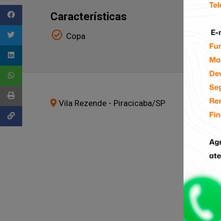
Características
Copa
Vila Rezende - Piracicaba
/SP