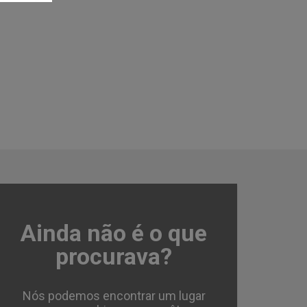
Ainda não é o que
Salão Comercial P
Piracicamirim - Piracica
procurava?
Cód.:
37182
Nós podemos encontrar um lugar