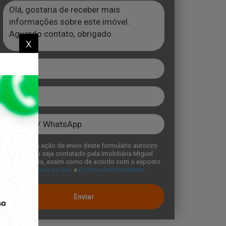
x
Com a ação de envio deste formulário autorizo
que eu seja contatado pela Imobiliária Miguel
Imóveis, assim como de acordo com o exposto
no
Temos de Uso
e
Política de Privacidade
Enviar