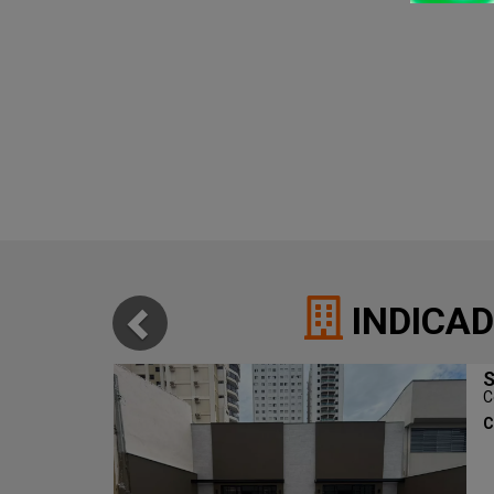
INDICAD
S
C
C