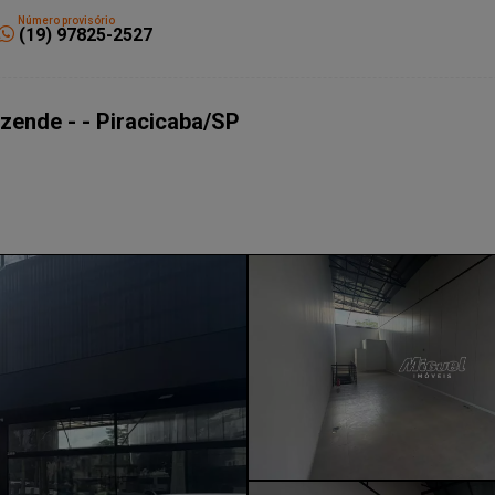
Número provisório
(19) 97825-2527
ezende - - Piracicaba/SP