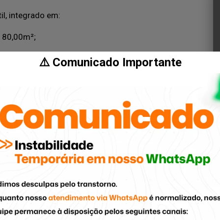
l, integrado em:
 80,00m²;
⚠️ Comunicado Importante
;
mentos comerciais;
o bairro Vila Rezende;
oportunidade!
ando pessoas aos imóveis certos.
cicaba/SP