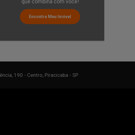
que combina com você!
Encontre Meu Imóvel
10
2
74
Vagas
Banh.
Pri
ncia, 190 - Centro, Piracicaba - SP
Miguel Imóveis