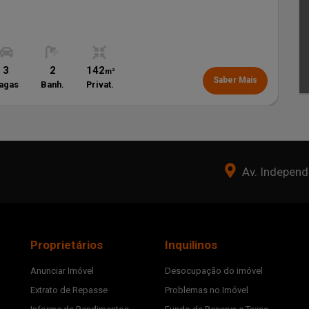
3
2
142
m²
Saber Mais
agas
Banh.
Privat.
Av. Independê
Proprietários
Inquilinos
Anunciar Imóvel
Desocupação do imóvel
Extrato de Repasse
Problemas no Imóvel