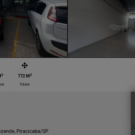
2
2
M
772 M
vos
Totais
ezende, Piracicaba/SP.