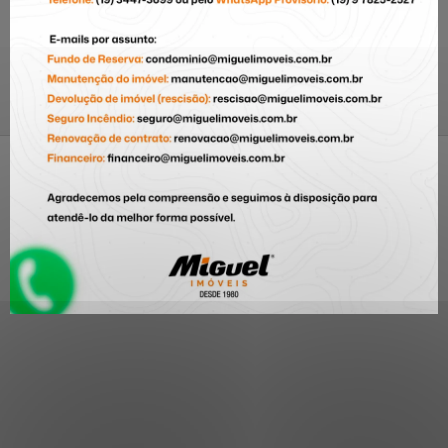
Churrasqueira
Espaço Gourmet
Nova América - Piracicaba
/SP