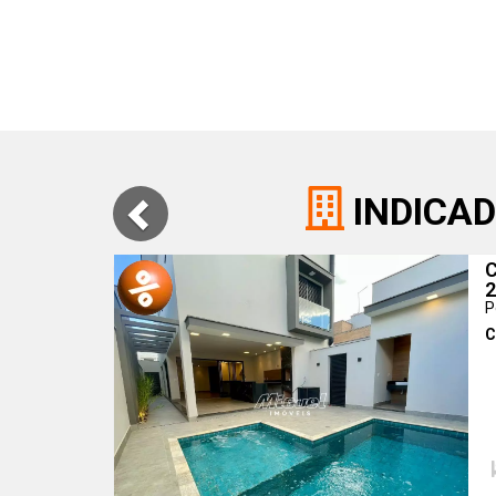
INDICAD
C
P
C