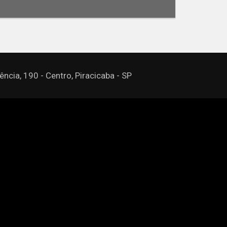
3
3
Quartos
Suítes
Va
ncia, 190 - Centro, Piracicaba - SP
Miguel Imóveis