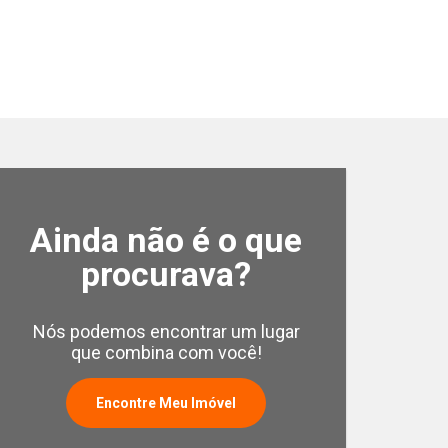
Ainda não é o que
Casa em Condomín
238m²
procurava?
Santa Rosa - Piracicaba
Cód.:
41142
Nós podemos encontrar um lugar
que combina com você!
Encontre Meu Imóvel