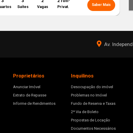
3
3
2
210
m²
Saber Mais
uartos
Suítes
Vagas
Privat.
Av. Independê
Proprietários
Inquilinos
Anunciar Imóvel
Desocupação do imóvel
Extrato de Repasse
Problemas no Imóvel
Informe de Rendimentos
Fundo de Reserva e Taxas
2ª Via de Boleto
Propostas de Locação
Documentos Necessários