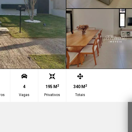
2
2
4
195 M
340 M
ros
Vagas
Privativos
Totais