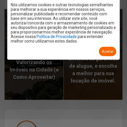
decoração
funcionabilidade
Nós utilizamos cookies e outras tecnologias semelhantes
para melhorar a sua experiência em nossos serviços,
personalizar publicidade e recomendar conteúdo com
base em seu interesse. Ao utilizar este site, você
autoriza/concorda com o armazenamento de cookies em
PRÓXIMO ARTIGO
seu dispositivo para geração de marketing personalizado e
ARTIGO ANTERIOR
para proporcionarmos melhor experiência de navegação.
Fiador, seguro fiança
Acesse nossa
Política de Privacidade
para entender
Piracicaba em
melhor como utilizamos estes dados.
ou título de
Crescimento: 5
capitalização?
Aceitar
Fatores que Estão
Entenda as garantias
Valorizando os
de alugue, e escolha
Imóveis na Cidade (e
a melhor para sua
Como Aproveitar)
locação de imóvel.