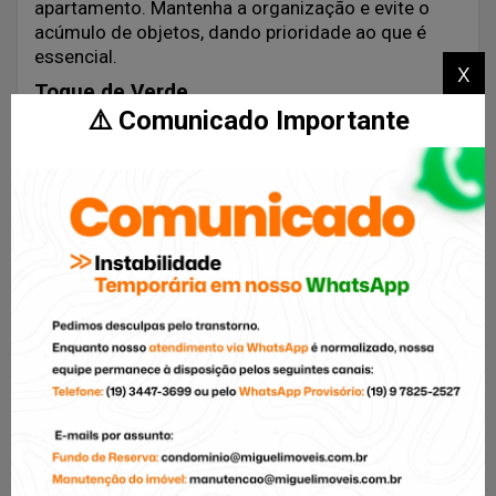
apartamento. Mantenha a organização e evite o
acúmulo de objetos, dando prioridade ao que é
essencial.
x
Toque de Verde
⚠️ Comunicado Importante
Não se esqueça das plantas! Mesmo em um
apartamento pequeno, é possível ter um pouco de
verde. Escolha espécies que se adaptem bem a
ambientes internos, como cactos e suculentas, e
crie um jardim vertical em sua varanda ou coloque
vasos suspensos. As plantas trazem vida e frescor
ao ambiente.
Aproveite a Varanda
Se o seu apartamento possui uma varanda
considerável, aproveite-a como extensão da sua
sala de estar. Integre os ambientes, nivelando o
piso e removendo a parede onde a porta é
instalada. Isso criará um espaço ampliado e
agradável para relaxar e receber visitas.