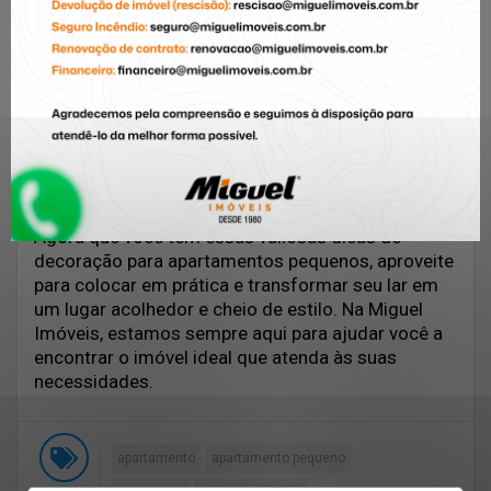
Harmonia e Equilíbrio
Por fim, busque criar um ambiente harmonioso e
equilibrado. Evite o excesso de objetos
decorativos e cores contrastantes. Mantenha uma
paleta de cores coerente em todo o apartamento,
utilizando tons neutros e suaves. Lembre-se de
que menos é mais, e que um espaço desimpedido
transmite sensação de amplitude e tranquilidade.
Agora que você tem essas valiosas dicas de
decoração para apartamentos pequenos, aproveite
para colocar em prática e transformar seu lar em
um lugar acolhedor e cheio de estilo. Na Miguel
Imóveis, estamos sempre aqui para ajudar você a
encontrar o imóvel ideal que atenda às suas
necessidades.
apartamento
apartamento pequeno