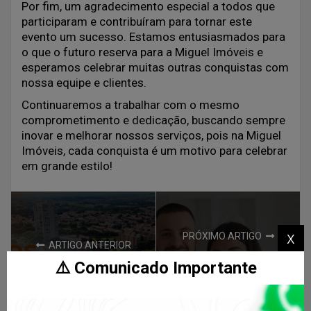
Por fim, um agradecimento especial a todos que
participaram e contribuíram para tornar este
evento um sucesso. Estamos entusiasmados para
o que o futuro reserva para a Miguel Imóveis e
esperamos celebrar muitas outras conquistas com
nossa equipe e clientes.
Continuaremos a trabalhar com o mesmo
comprometimento e dedicação, buscando sempre
inovar e melhorar nossos serviços, pois na Miguel
Imóveis, cada conquista é um motivo para celebrar
em grande estilo!
x
PRÓXIMO ARTIGO
ARTIGO ANTERIOR
Fiador, seguro fiança
⚠️ Comunicado Importante
Piracicaba em
ou título de
Crescimento: 5
capitalização?
Fatores que Estão