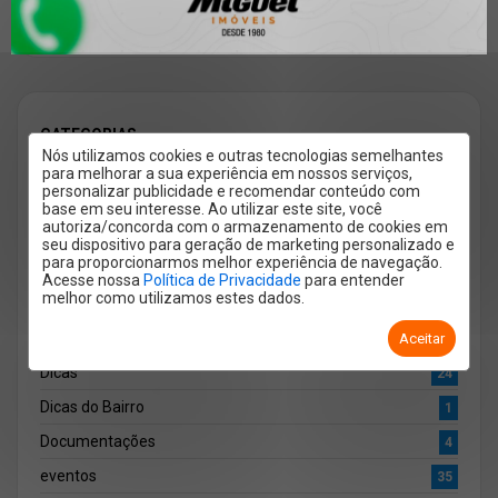
📍Endereço: Av. Independência, 190 - Centro, Piracicaba
- SP, 13400-560
CATEGORIAS
Nós utilizamos cookies e outras tecnologias semelhantes
Arquitetura
5
para melhorar a sua experiência em nossos serviços,
personalizar publicidade e recomendar conteúdo com
Cultura
6
base em seu interesse. Ao utilizar este site, você
autoriza/concorda com o armazenamento de cookies em
Curiosidade
7
seu dispositivo para geração de marketing personalizado e
para proporcionarmos melhor experiência de navegação.
Decoração
21
Acesse nossa
Política de Privacidade
para entender
melhor como utilizamos estes dados.
Dia das Crianças
1
Dica para comprar o 1° imóvel
Aceitar
4
Dicas
24
Dicas do Bairro
1
Documentações
4
eventos
35