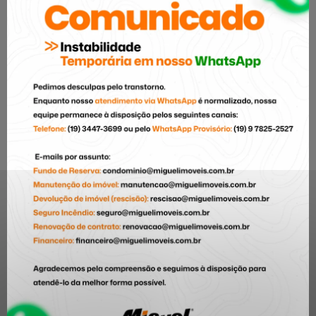
Entenda as garantias
Valorizando os
de alugue, e escolha
Imóveis na Cidade (e
a melhor para sua
Como Aproveitar)
locação de imóvel.
MIGUEL IMÓVEIS
🥇+ 45 anos conectando pessoas aos imóveis certos
🏠 Locação, vendas, lançamentos e administração
📞 (19) 3447-3699
📂 CRECI 005982-J