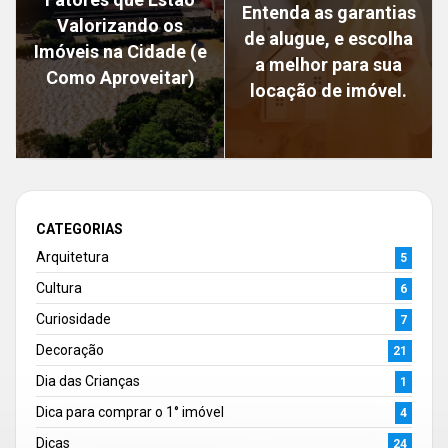
Entenda as garantias
Valorizando os
de alugue, e escolha
Imóveis na Cidade (e
a melhor para sua
Como Aproveitar)
locação de imóvel.
CATEGORIAS
Arquitetura
5
Cultura
6
Curiosidade
7
Decoração
21
Dia das Crianças
1
Dica para comprar o 1° imóvel
4
Dicas
24