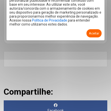
personalizar publicidade e recomendar conteúdo com
Saúde
2
base em seu interesse. Ao utilizar este site, você
autoriza/concorda com o armazenamento de cookies em
Sem categoria
22
seu dispositivo para geração de marketing personalizado e
para proporcionarmos melhor experiência de navegação.
Sustentabilidade
2
Acesse nossa
Política de Privacidade
para entender
melhor como utilizamos estes dados.
Tire suas dúvidas
3
Aceitar
Utilidade Pública
11
Compartilhe:
Facebook