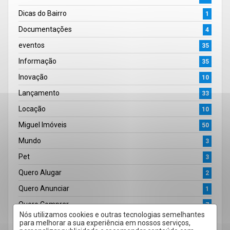
Dicas do Bairro
1
Documentações
4
eventos
35
Informação
35
Inovação
10
Lançamento
33
Locação
10
Miguel Imóveis
50
Mundo
3
Pet
3
Quero Alugar
2
Quero Anunciar
1
Quero Comprar
7
Nós utilizamos cookies e outras tecnologias semelhantes
Regulamento
2
para melhorar a sua experiência em nossos serviços,