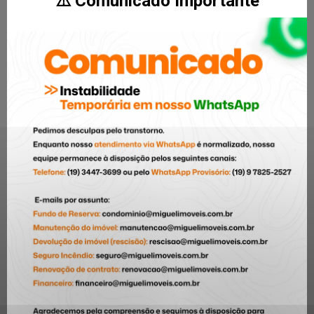
⚠️ Comunicado Importante
CATEGORIAS
Arquitetura
5
Cultura
6
Curiosidade
7
Decoração
21
Dia das Crianças
1
Dica para comprar o 1° imóvel
4
Dicas
24
Dicas do Bairro
1
Documentações
4
eventos
35
Informação
35
Inovação
10