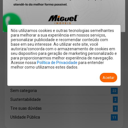
Lançamento
33
Locação
10
Miguel Imóveis
50
Mundo
3
Nós utilizamos cookies e outras tecnologias semelhantes
para melhorar a sua experiência em nossos serviços,
Pet
3
personalizar publicidade e recomendar conteúdo com
base em seu interesse. Ao utilizar este site, você
Quero Alugar
2
autoriza/concorda com o armazenamento de cookies em
seu dispositivo para geração de marketing personalizado e
Quero Anunciar
1
para proporcionarmos melhor experiência de navegação.
Acesse nossa
Política de Privacidade
para entender
Quero Comprar
7
melhor como utilizamos estes dados.
Regulamento
2
Aceitar
Saúde
2
Sem categoria
22
Sustentabilidade
2
Tire suas dúvidas
3
Utilidade Pública
11