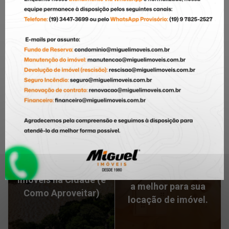
no mercado imobiliário e nosso compromisso com
a excelência garantem que seu imóvel será tratado
com o cuidado e a seriedade que merece. Confie
em quem entende do assunto e venha conversar
com a gente!
PRÓXIMO ARTIGO
ARTIGO ANTERIOR
Fiador, seguro fiança
Piracicaba em
ou título de
Crescimento: 5
capitalização?
Fatores que Estão
Entenda as garantias
Valorizando os
de alugue, e escolha
Imóveis na Cidade (e
a melhor para sua
Como Aproveitar)
locação de imóvel.