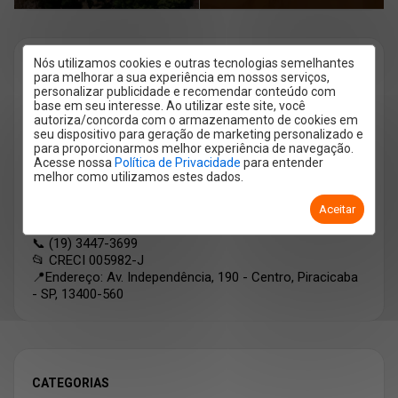
Nós utilizamos cookies e outras tecnologias semelhantes
para melhorar a sua experiência em nossos serviços,
personalizar publicidade e recomendar conteúdo com
base em seu interesse. Ao utilizar este site, você
autoriza/concorda com o armazenamento de cookies em
seu dispositivo para geração de marketing personalizado e
para proporcionarmos melhor experiência de navegação.
MIGUEL IMÓVEIS
Acesse nossa
Política de Privacidade
para entender
melhor como utilizamos estes dados.
🥇+ 45 anos conectando pessoas aos imóveis certos
Aceitar
🏠 Locação, vendas, lançamentos e administração
📞 (19) 3447-3699
📂 CRECI 005982-J
📍Endereço: Av. Independência, 190 - Centro, Piracicaba
- SP, 13400-560
CATEGORIAS