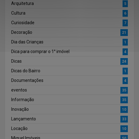
Arquitetura
5
Cultura
6
Curiosidade
7
Decoração
21
Dia das Crianças
1
Dica para comprar o 1° imóvel
4
Dicas
24
Dicas do Bairro
1
Documentações
4
eventos
35
Informação
35
Inovação
10
Lançamento
33
Locação
10
Miguel Imóveis
50