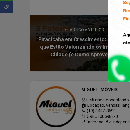
ARTIGO ANTERIOR
Piracicaba em Crescimento: 5 Fatores
que Estão Valorizando os Imóveis na
Cidade (e Como Aproveitar)
MIGUEL IMÓVEIS
🥇+ 45 anos conectando 
🏠 Locação, vendas, lan
📞 (19) 3447-3699
📂 CRECI 005982-J
📍Endereço: Av. Independê