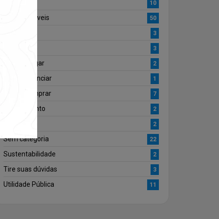
Locação
10
Miguel Imóveis
50
Mundo
3
Pet
3
Quero Alugar
2
Quero Anunciar
1
Quero Comprar
7
Regulamento
2
Saúde
2
Sem categoria
22
Sustentabilidade
2
Tire suas dúvidas
3
Utilidade Pública
11