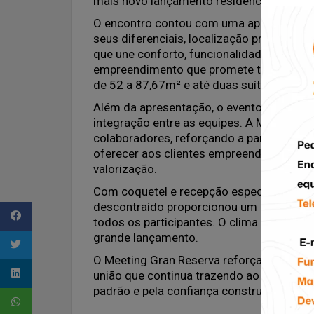
mais novo lançamento residencial da cons
O encontro contou com uma apresentação
seus diferenciais, localização privilegia
que une conforto, funcionalidade e suste
empreendimento que promete transformar
de 52 a 87,67m² e até duas suítes.
Além da apresentação, o evento foi uma 
integração entre as equipes. A Miguel I
colaboradores, reforçando a parceria de
oferecer aos clientes empreendimentos de
valorização.
Com coquetel e recepção especial prepar
descontraído proporcionou um momento de
todos os participantes. O clima foi de e
grande lançamento.
O Meeting Gran Reserva reforça a força d
união que continua trazendo ao mercado
padrão e pela confiança construída ao lo