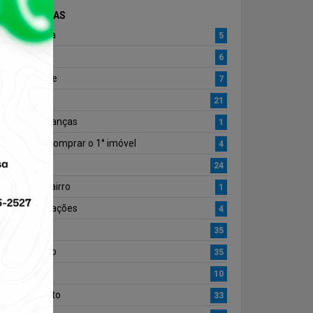
CATEGORIAS
Arquitetura
5
Cultura
6
Curiosidade
7
Decoração
21
Dia das Crianças
1
Dica para comprar o 1° imóvel
4
Dicas
24
Dicas do Bairro
1
Documentações
4
eventos
35
Informação
35
Inovação
10
Lançamento
33