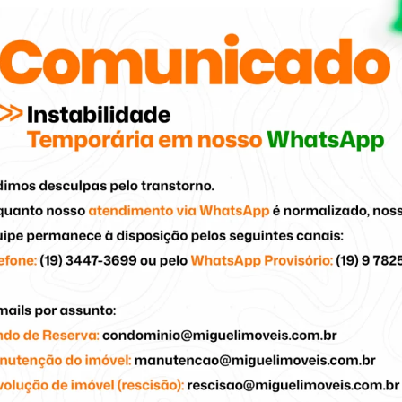
trutora em Piracicaba.
 detalhada do projeto Gran Reserva, destacando
da no Parque Jardim Jupiá e o conceito moderno
ntabilidade. O público pôde conhecer mais sobre o
 o modo de viver na região, com apartamentos
excelente oportunidade de networking e
móveis marcou presença com seus corretores e
 longa data com a Embraplan e o compromisso em
 qualidade, que unem credibilidade, inovação e
ados para os convidados, o ambiente
 troca de experiências e celebração entre
ntusiasmo e expectativa pelo sucesso de mais esse
a parceria entre Miguel Imóveis e Embraplan,
 empreendimentos que se destacam pelo alto
ngo dos anos.