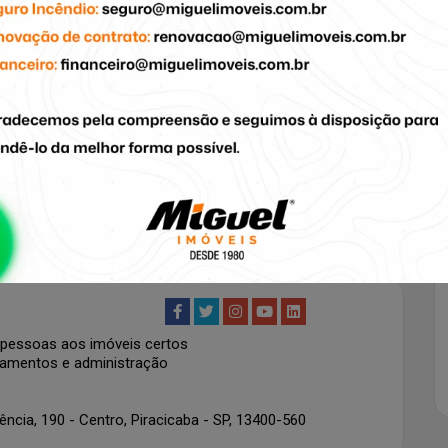
PRÓXIMO ARTIGO
Fiador, seguro fiança ou título de
capitalização? Entenda as garantias de
alugue, e escolha a melhor para sua
locação de imóvel.
pessoas aos imóveis certos
çamentos e administração
ncia, 190 - Centro, Piracicaba - SP, 13400-560