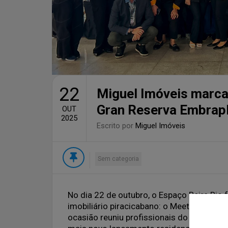
22
Miguel Imóveis marca
Gran Reserva Embrap
OUT
2025
Escrito por
Miguel Imóveis
Sem categoria
No dia 22 de outubro, o Espaço Beira Rio
imobiliário piracicabano: o Meeting Gran
ocasião reuniu profissionais do setor, par