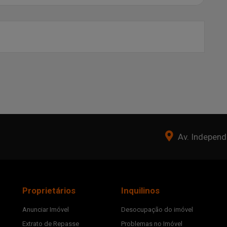
Av. Independê
Proprietários
Inquilinos
Anunciar Imóvel
Desocupação do imóvel
Extrato de Repasse
Problemas no Imóvel