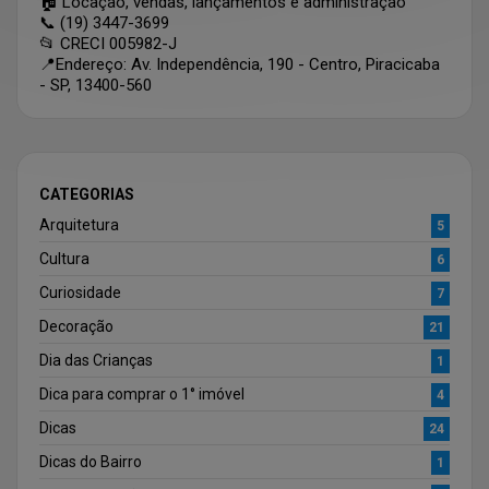
🏠 Locação, vendas, lançamentos e administração
📞 (19) 3447-3699
📂 CRECI 005982-J
📍Endereço: Av. Independência, 190 - Centro, Piracicaba
- SP, 13400-560
CATEGORIAS
Arquitetura
5
Cultura
6
Curiosidade
7
Decoração
21
Dia das Crianças
1
Dica para comprar o 1° imóvel
4
Dicas
24
Dicas do Bairro
1