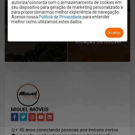
ou título de
autoriza/concorda com o armazenamento de cookies em
Crescimento: 5
seu dispositivo para geração de marketing personalizado e
capitalização?
para proporcionarmos melhor experiência de navegação.
Fatores que Estão
Acesse nossa
Política de Privacidade
para entender
Entenda as garantias
Valorizando os
melhor como utilizamos estes dados.
de alugue, e escolha
Imóveis na Cidade (e
Aceitar
a melhor para sua
Como Aproveitar)
locação de imóvel.
MIGUEL IMÓVEIS
🥇+ 45 anos conectando pessoas aos imóveis certos