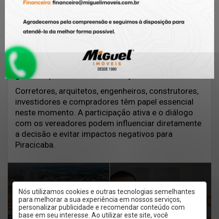
Participação da
sociedade
O projeto será debatido em audiência pública no
dia
12 de dezembro, às 10h
, na Câmara Municipal.
A presença da comunidade é fundamental para
garantir que todas as vozes sejam ouvidas.
Corretores, arquitetos, engenheiros, construtores,
investidores e compradores têm papel essencial
neste momento. A participação ativa e o diálogo
com os vereadores podem influenciar diretamente
a decisão e evitar impactos negativos para
Piracicaba.
Nós utilizamos cookies e outras tecnologias semelhantes
PRÓXIMO ARTIGO
para melhorar a sua experiência em nossos serviços,
ARTIGO ANTERIOR
personalizar publicidade e recomendar conteúdo com
Fiador, seguro fiança
base em seu interesse. Ao utilizar este site, você
Piracicaba em