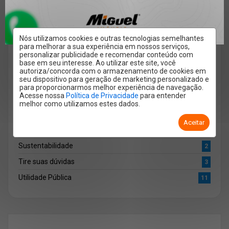
Miguel Imóveis
50
Mundo
3
Pet
3
Nós utilizamos cookies e outras tecnologias semelhantes
para melhorar a sua experiência em nossos serviços,
Quero Alugar
2
personalizar publicidade e recomendar conteúdo com
base em seu interesse. Ao utilizar este site, você
Quero Anunciar
1
autoriza/concorda com o armazenamento de cookies em
seu dispositivo para geração de marketing personalizado e
Quero Comprar
7
para proporcionarmos melhor experiência de navegação.
Acesse nossa
Política de Privacidade
para entender
Regulamento
2
melhor como utilizamos estes dados.
Saúde
2
Aceitar
Sem categoria
22
Sustentabilidade
2
Tire suas dúvidas
3
Utilidade Pública
11