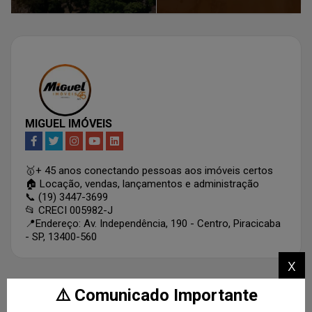
MIGUEL IMÓVEIS
🥇+ 45 anos conectando pessoas aos imóveis certos
🏠 Locação, vendas, lançamentos e administração
📞 (19) 3447-3699
📂 CRECI 005982-J
📍Endereço: Av. Independência, 190 - Centro, Piracicaba
- SP, 13400-560
x
⚠️ Comunicado Importante
CATEGORIAS