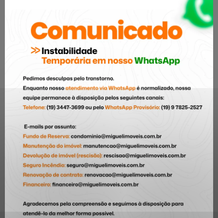
Arquitetura
5
Cultura
6
Curiosidade
7
Decoração
21
Dia das Crianças
1
Dica para comprar o 1° imóvel
4
Dicas
24
Dicas do Bairro
1
Documentações
4
eventos
35
Informação
35
Inovação
10
Lançamento
33
Locação
10