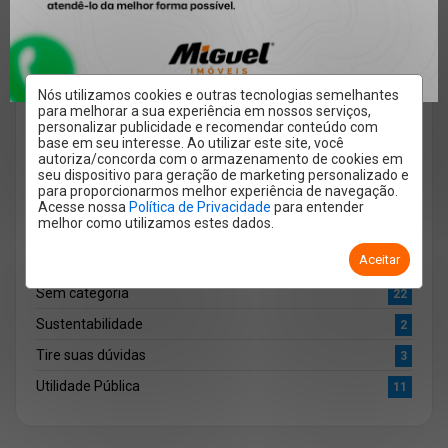
Locação
10
Miguel Imóveis
50
Mundo
3
Nós utilizamos cookies e outras tecnologias semelhantes
Pet
3
para melhorar a sua experiência em nossos serviços,
personalizar publicidade e recomendar conteúdo com
Quero Alugar
2
base em seu interesse. Ao utilizar este site, você
autoriza/concorda com o armazenamento de cookies em
Quero Anunciar
1
seu dispositivo para geração de marketing personalizado e
para proporcionarmos melhor experiência de navegação.
Quero Comprar
7
Acesse nossa
Política de Privacidade
para entender
melhor como utilizamos estes dados.
Regulamento
2
Aceitar
Saúde
2
Sem categoria
22
Sustentabilidade
2
Tire suas dúvidas
3
Utilidade Pública
11