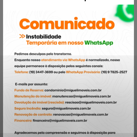
CATEGORIAS
Arquitetura
5
Cultura
6
Curiosidade
7
Decoração
21
Dia das Crianças
1
Dica para comprar o 1° imóvel
4
Dicas
24
Dicas do Bairro
1
Documentações
4
eventos
35
Informação
35
Inovação
10
Lançamento
33