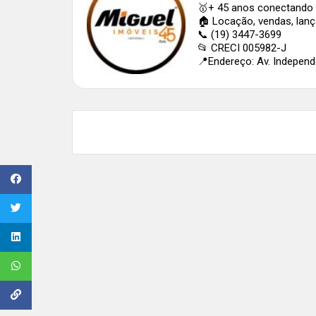
🥇+ 45 anos conectando 
🏠 Locação, vendas, lan
📞 (19) 3447-3699
📂 CRECI 005982-J
📍Endereço: Av. Independê