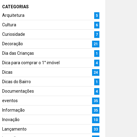
CATEGORIAS
Arquitetura
5
Cultura
6
Curiosidade
7
Decoração
21
Dia das Crianças
1
Dica para comprar o 1° imóvel
4
Dicas
24
Dicas do Bairro
1
Documentações
4
eventos
35
Informação
35
Inovação
10
Lançamento
33