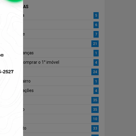
CATEGORIAS
Arquitetura
5
Cultura
6
Curiosidade
7
Decoração
21
Dia das Crianças
1
Dica para comprar o 1° imóvel
4
Dicas
24
Dicas do Bairro
1
Documentações
4
eventos
35
Informação
35
Inovação
10
Lançamento
33