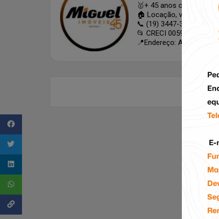
🥇+ 45 anos conectando 
🏠 Locação, vendas, lan
📞 (19) 3447-3699
📂 CRECI 005982-J
📍Endereço: Av. Independê