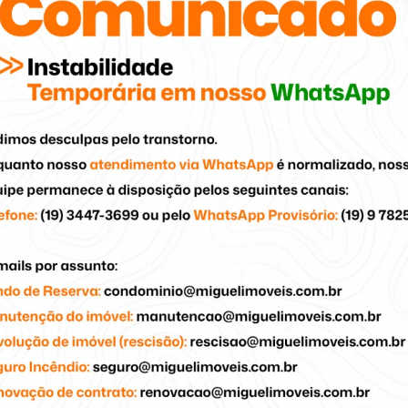
pessoas aos imóveis certos
çamentos e administração
ncia, 190 - Centro, Piracicaba - SP, 13400-560