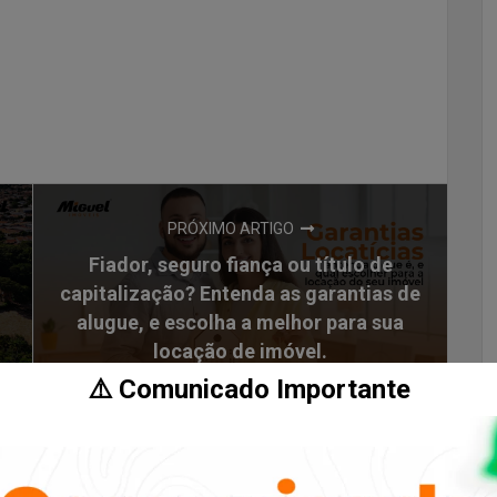
PRÓXIMO ARTIGO
Fiador, seguro fiança ou título de
capitalização? Entenda as garantias de
alugue, e escolha a melhor para sua
locação de imóvel.
⚠️ Comunicado Importante