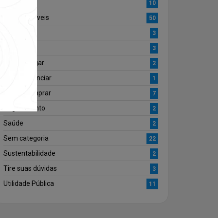
Locação
10
Miguel Imóveis
50
Mundo
3
Pet
3
Quero Alugar
2
Quero Anunciar
1
Quero Comprar
7
Regulamento
2
Saúde
2
Sem categoria
22
Sustentabilidade
2
Tire suas dúvidas
3
Utilidade Pública
11